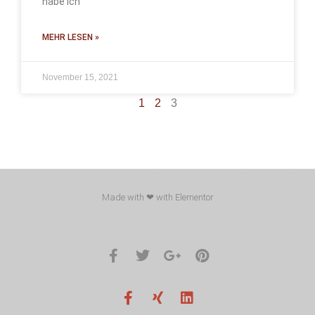
habe ich
MEHR LESEN »
November 15, 2021
1
2
3
Made with ❤ with Elementor