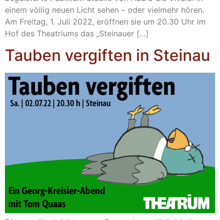
einem völlig neuen Licht sehen – oder vielmehr hören.
Am Freitag, 1. Juli 2022, eröffnen sie um 20.30 Uhr im
Hof des Theatriums das „Steinauer […]
Tauben vergiften in Steinau